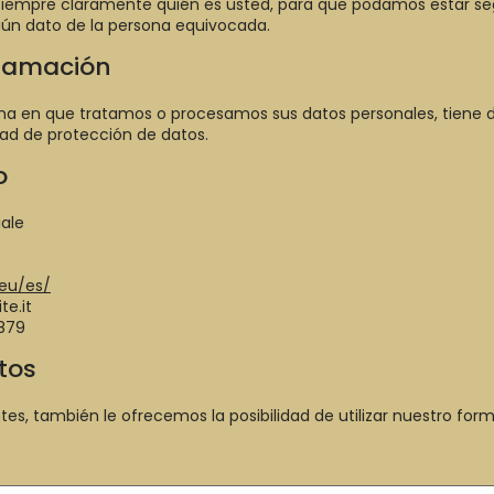
r siempre claramente quién es usted, para que podamos estar s
ún dato de la persona equivocada.
clamación
orma en que tratamos o procesamos sus datos personales, tiene 
dad de protección de datos.
o
iale
.eu/es/
te.it
879
atos
tes, también le ofrecemos la posibilidad de utilizar nuestro formu