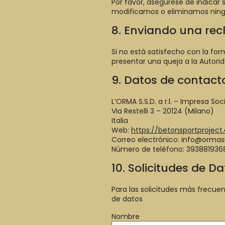
Por favor, asegúrese de indica
modificamos o eliminamos ning
8. Enviando una re
Si no está satisfecho con la f
presentar una queja a la Autori
9. Datos de contact
L’ORMA S.S.D. a r.l. – Impresa Soc
Via Restelli 3 – 20124 (Milano)
Italia
Web:
https://betonsportproject
Correo electrónico:
info@
ormasi
Número de teléfono: 393881936
10. Solicitudes de D
Para las solicitudes más frecuen
de datos
Nombre