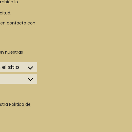
ambién lo
citud.
 en contacto con
on nuestras
el sitio
estra
Política de