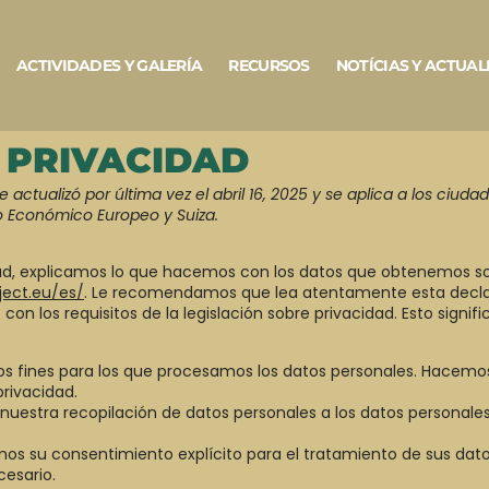
ACTIVIDADES Y GALERÍA
RECURSOS
NOTÍCIAS Y ACTUAL
E PRIVACIDAD
 actualizó por última vez el abril 16, 2025 y se aplica a los ciud
o Económico Europeo y Suiza.
dad, explicamos lo que hacemos con los datos que obtenemos s
ject.eu/es/
. Le recomendamos que lea atentamente esta decla
n los requisitos de la legislación sobre privacidad. Esto signific
s fines para los que procesamos los datos personales. Hacemo
rivacidad.
nuestra recopilación de datos personales a los datos personale
amos su consentimiento explícito para el tratamiento de sus dat
cesario.