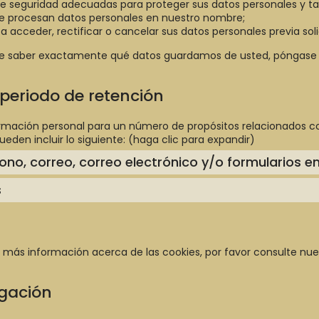
 seguridad adecuadas para proteger sus datos personales y t
ue procesan datos personales en nuestro nombre;
acceder, rectificar o cancelar sus datos personales previa soli
iere saber exactamente qué datos guardamos de usted, póngase
y periodo de retención
formación personal para un número de propósitos relacionados c
den incluir lo siguiente: (haga clic para expandir)
ono, correo, correo electrónico y/o formularios en 
s
ra más información acerca de las cookies, por favor consulte nu
lgación