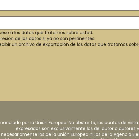
ceso a los datos que tratamos sobre usted.
resión de los datos si ya no son pertinentes.
ecibir un archivo de exportación de los datos que tratamos sobr
nanciado por la Unión Europea. No obstante, los puntos de vista
expresados son exclusivamente los del autor o autores y
necesariamente los de la Unión Europea ni los de la Agencia Eje