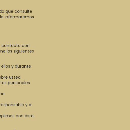
da que consulte
 le informaremos
n contacto con
ne los siguientes
ellos y durante
bre usted.
atos personales
cho
 responsable y a
mplimos con esto,